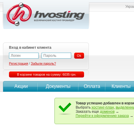
Укра
Вход в кабинет клиента
Ok
Регистрация
/
Забыли пароль?
В корзине товаров на сумму: 6035 грн.
Акции
Документы
Оплата
Клиенты
Товар успешно добавлен в корз
Выбрать
хостинг-план
,
выделенны
Заказать еще
доменов
→
Перейти к оформлению заказа
→