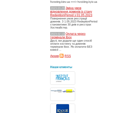
hvosting.kiev.ua ===> hvosting.kyiv.ua
Зміна умов
2023.03.23
відновлення доменів із стану
RedeptionPeriod з 01.05.2023
Повернення умов реєстрації
доменів. З 1.05.2023 RedeptionPeriod
становитиме 30 днів в реєстрах
Хостмайстер.
Оплата через
2023.02.13
термінали Ibox
Друзі, ми додали ще один спосіб
оплати хостингу та доменів:
термінали Ibox. Як оплатити БЕЗ
комісії ...
Архив
RSS
Наши клиенты