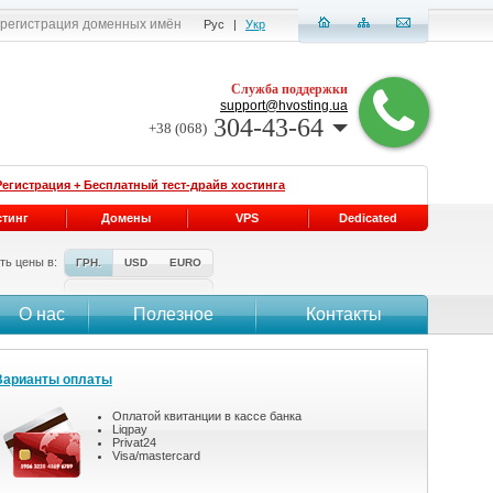
, регистрация доменных имён
Рус
|
Укр
Служба поддержки
support@hvosting.ua
304-43-64
+38 (068)
Регистрация + Бесплатный тест-драйв хостинга
стинг
Домены
VPS
Dedicated
ть цены в:
ГРН.
USD
EURO
О нас
Полезное
Контакты
Варианты оплаты
Оплатой квитанции в кассе банка
Liqpay
Privat24
Visa/mastercard