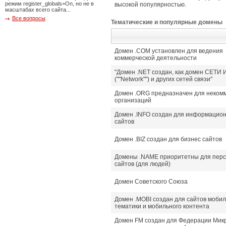
режим register_globals=On, но не в
высокой популярностью.
масштабах всего сайта...
Все вопросы
Тематические и популярные домены
Домен .COM установлен для ведения
коммерческой деятельности
"Домен .NET создан, как домен СЕТИ 
(""Network"") и других сетей связи"
Домен .ORG предназначен для неком
организаций
Домен .INFO создан для информацио
сайтов
Домен .BIZ создан для бизнес сайтов
Домены .NAME приоритетны для пер
сайтов (для людей)
Домен Советского Союза
Домен .MOBI создан для сайтов моби
тематики и мобильного контента
Домен FM создан для Федерации Микр