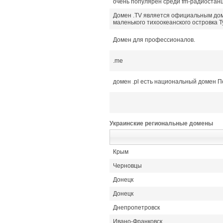
очень популярен среди fm-радиостан
Домен .TV является официальным до
маленького тихоокеанского островка Т
Домен для профессионалов.
.me
домен .pl есть национальный домен 
Украинские региональные домены
Крым
Черновцы
Донецк
Донецк
Днепропетровск
Ивано-Франковск