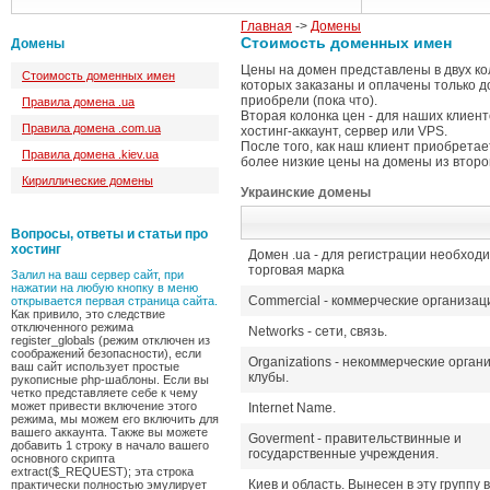
Главная
->
Домены
Стоимость доменных имен
Домены
Цены на домен представлены в двух ко
Стоимость доменных имен
которых заказаны и оплачены только д
приобрели (пока что).
Правила домена .ua
Вторая колонка цен - для наших клиент
Правила домена .com.ua
хостинг-аккаунт, сервер или VPS.
После того, как наш клиент приобретает
Правила домена .kiev.ua
более низкие цены на домены из второ
Кириллические домены
Украинские домены
Вопросы, ответы и статьи про
хостинг
Домен .ua - для регистрации необход
торговая марка
Залил на ваш сервер сайт, при
нажатии на любую кнопку в меню
Commercial - коммерческие организац
открывается первая страница сайта.
Как привило, это следствие
отключенного режима
Networks - сети, связь.
register_globals (режим отключен из
соображений безопасности), если
Organizations - некоммерческие орган
ваш сайт использует простые
клубы.
рукописные php-шаблоны. Если вы
четко представляете себе к чему
может привести включение этого
Internet Name.
режима, мы можем его включить для
вашего аккаунта. Также вы можете
Goverment - правительствинные и
добавить 1 строку в начало вашего
государственные учреждения.
основного скрипта
extract($_REQUEST); эта строка
Киев и область. Вынесен в эту группу в
практически полностью эмулирует