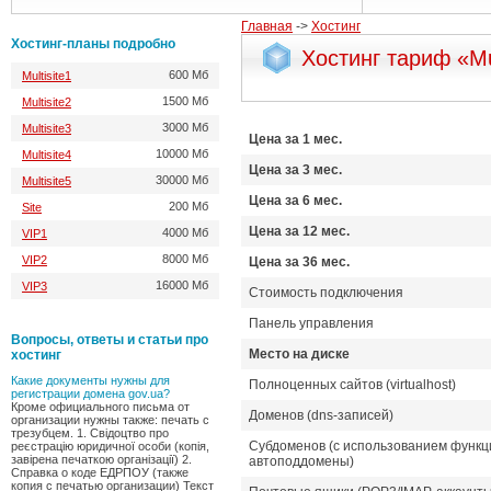
Главная
->
Хостинг
Хостинг-планы подробно
Хостинг тариф «Mul
600 Мб
Multisite1
1500 Мб
Multisite2
3000 Мб
Multisite3
Цена за 1 мес.
10000 Мб
Multisite4
Цена за 3 мес.
30000 Мб
Multisite5
Цена за 6 мес.
200 Мб
Site
Цена за 12 мес.
4000 Мб
VIP1
8000 Мб
VIP2
Цена за 36 мес.
16000 Мб
VIP3
Стоимость подключения
Панель управления
Вопросы, ответы и статьи про
Место на диске
хостинг
Какие документы нужны для
Полноценных сайтов (virtualhost)
регистрации домена gov.ua?
Кроме официального письма от
Доменов (dns-записей)
организации нужны также: печать с
трезубцем. 1. Свідоцтво про
Субдоменов (с использованием функц
реєстрацію юридичної особи (копія,
завірена печаткою організації) 2.
автоподдомены)
Справка о коде ЕДРПОУ (также
копия с печатью организации) Текст