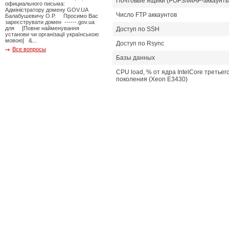
Почтовые ящики (POP3/IMAP-аккаунты
официального письма:
Адміністратору домену GOV.UA
Число FTP аккаунтов
Балабушевичу О.Р. Просимо Вас
зареєструвати домен ------.gov.ua
для [Повне найменування
Доступ по SSH
установи чи організації українською
мовою] &...
Доступ по Rsync
Все вопросы
Базы данных
CPU load, % от ядра IntelCore третьег
поколения (Xeon E3430)