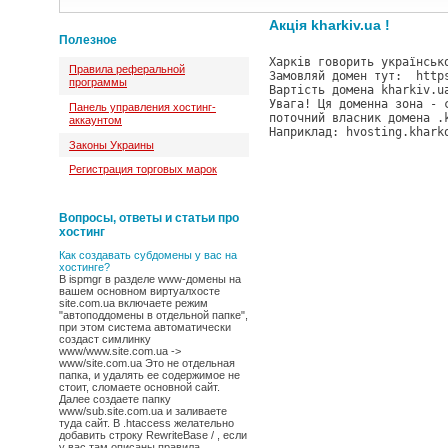
Акція kharkiv.ua !
Полезное
Харків говорить українськ
Правила реферальной
Замовляй домен тут:  http
программы
Вартість домена kharkiv.u
Увага! Ця доменна зона - 
Панель управления хостинг-
поточний власник домена .
аккаунтом
Наприклад: hvosting.khark
Законы Украины
Регистрация торговых марок
Вопросы, ответы и статьи про
хостинг
Как создавать субдомены у вас на
хостинге?
В ispmgr в разделе www-домены на
вашем основном виртуалхосте
site.com.ua включаете режим
"автоподдомены в отдельной папке",
при этом система автоматически
создаст симлинку
www/www.site.com.ua ->
www/site.com.ua Это не отдельная
папка, и удалять ее содержимое не
стоит, сломаете основной сайт.
Далее создаете папку
www/sub.site.com.ua и заливаете
туда сайт. В .htaccess желательно
добавить строку RewriteBase / , если
у вас там описаны правила