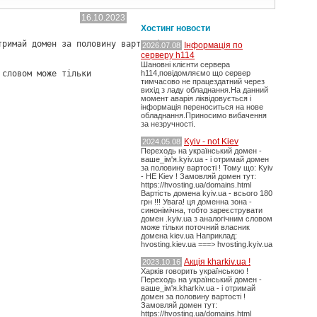
16.10.2023
Хостинг новости
тримай домен за половину вартості ! 
Інформація по
2026.07.08
серверу h114
Шановні клієнти сервера
 словом може тільки 
h114,повідомляємо що сервер
тимчасово не працездатний через
вихід з ладу обладнання.На данний
момент аварія ліквідовується і
інформація переноситься на нове
обладнання.Приносимо вибачення
за незручності.
Kyiv - not Kiev
2024.05.08
Переходь на український домен -
ваше_ім'я.kyiv.ua - і отримай домен
за половину вартості ! Тому що: Kyiv
- НЕ Kiev ! Замовляй домен тут:
https://hvosting.ua/domains.html
Вартість домена kyiv.ua - всього 180
грн !!! Увага! ця доменна зона -
синонімічна, тобто зареєструвати
домен .kyiv.ua з аналогічним словом
може тільки поточний власник
домена kiev.ua Наприклад:
hvosting.kiev.ua ===> hvosting.kyiv.ua
Акція kharkiv.ua !
2023.10.16
Харків говорить українською !
Переходь на український домен -
ваше_ім'я.kharkiv.ua - і отримай
домен за половину вартості !
Замовляй домен тут:
https://hvosting.ua/domains.html