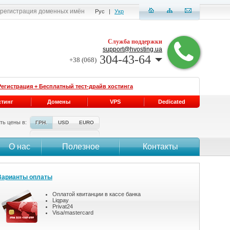
, регистрация доменных имён
Рус
|
Укр
Служба поддержки
support@hvosting.ua
304-43-64
+38 (068)
Регистрация + Бесплатный тест-драйв хостинга
стинг
Домены
VPS
Dedicated
ть цены в:
ГРН.
USD
EURO
О нас
Полезное
Контакты
Варианты оплаты
Оплатой квитанции в кассе банка
Liqpay
Privat24
Visa/mastercard