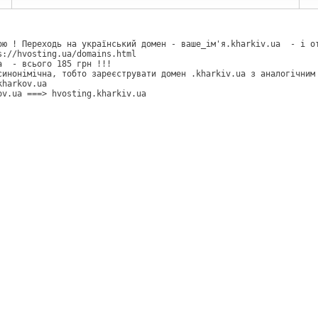
ою ! Переходь на український домен - ваше_ім'я.kharkiv.ua  - і о
s://hvosting.ua/domains.html
a  - всього 185 грн !!!
синонімічна, тобто зареєструвати домен .kharkiv.ua з аналогічним
kharkov.ua 
ov.ua ===> hvosting.kharkiv.ua 