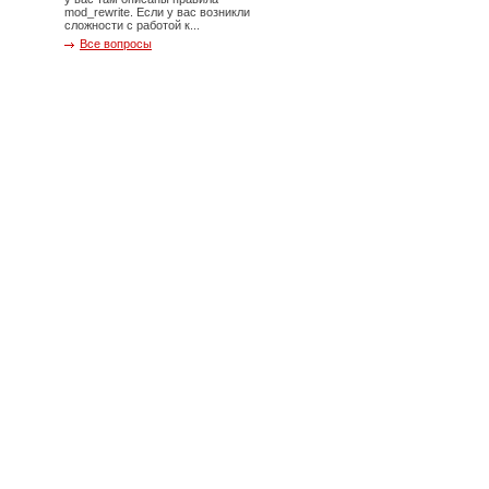
mod_rewrite. Если у вас возникли
сложности с работой к...
Все вопросы