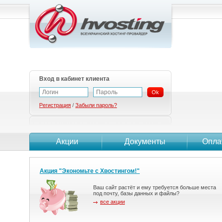
Вход в кабинет клиента
Ok
Регистрация
/
Забыли пароль?
Акции
Документы
Опла
Акция "Экономьте с Хвостингом!"
Ваш сайт растёт и ему требуется больше места
под почту, базы данных и файлы?
все акции