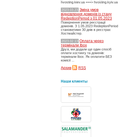
hvosting.kiev.ua ===> hvosting.kyiv.ua
Зміна умов
2023.03.23
відновлення доменів із стану
RedeptionPeriod з 01.05.2023
Повернення умов реєстрації
доменів. З 1.05.2023 RedeptionPeriod
становитиме 30 днів в реєстрах
Хостмайстер.
Оплата через
2023.02.13
термінали Ibox
Друзі, ми додали ще один спосіб
оплати хостингу та доменів:
термінали Ibox. Як оплатити БЕЗ
комісії ...
Архив
RSS
Наши клиенты