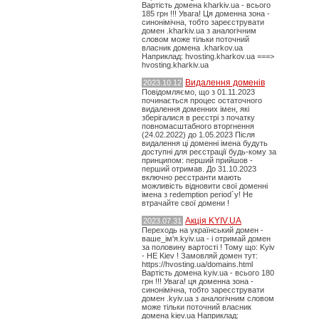
Вартість домена kharkiv.ua - всього
185 грн !!! Увага! Ця доменна зона -
синонімічна, тобто зареєструвати
домен .kharkiv.ua з аналогічним
словом може тільки поточний
власник домена .kharkov.ua
Наприклад: hvosting.kharkov.ua ===>
hvosting.kharkiv.ua
Видалення доменів
2023.10.12
Повідомляємо, що з 01.11.2023
починається процес остаточного
видалення доменних імен, які
зберігалися в реєстрі з початку
повномасштабного вторгнення
(24.02.2022) до 1.05.2023 Після
видалення ці доменні імена будуть
доступні для реєстрації будь-кому за
принципом: перший прийшов -
перший отримав. До 31.10.2023
включно реєстранти мають
можливість відновити свої доменні
імена з redemption period`у! Не
втрачайте свої домени !
Акція KYIV.UA
2023.07.31
Переходь на український домен -
ваше_ім'я.kyiv.ua - і отримай домен
за половину вартості ! Тому що: Kyiv
- НЕ Kiev ! Замовляй домен тут:
https://hvosting.ua/domains.html
Вартість домена kyiv.ua - всього 180
грн !!! Увага! ця доменна зона -
синонімічна, тобто зареєструвати
домен .kyiv.ua з аналогічним словом
може тільки поточний власник
домена kiev.ua Наприклад: