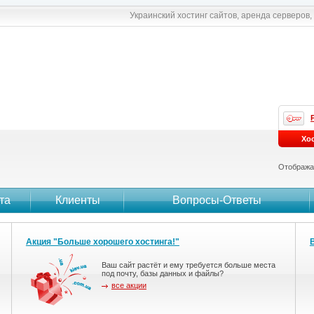
Украинский хостинг сайтов, аренда серверов
Хо
Отобража
та
Клиенты
Вопросы-Ответы
Акция "Больше хорошего хостинга!"
Ваш сайт растёт и ему требуется больше места
под почту, базы данных и файлы?
все акции