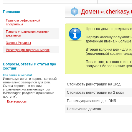
Домен «.cherkasy.
Полезное
Правила реферальной
программы
Цены на домен представлен
Панель управления хостинг-
аккаунтом
Первую колонку получают 
доменные имена и больше н
Законы Украины
Вторая колонка цен - для 
Регистрация торговых марок
(оплаченный) хостинг-аккау
После того, как наш клиент
Вопросы, ответы и статьи про
получает более низкие цен
хостинг
Как зайти в webstat
Используя логин и пароль, который
изначально заводился для фтп.
Стоимость регистрации на 1год
Смена пароля - в панели
управления хостинг-аккаунтом
Стоимость регистрации на 2 роки
ISPmanager, раздел "Ограничение
доступа".
Панель управления для DNS
Все вопросы
Назначение домена