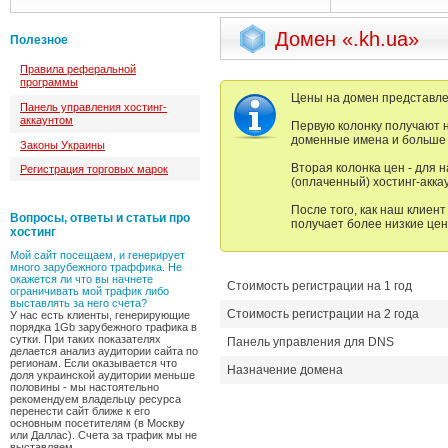
Домен «.kh.ua»
Полезное
Правила реферальной
программы
Цены на домен представлен
Панель управления хостинг-
аккаунтом
Первую колонку получают 
доменные имена и больше н
Законы Украины
Вторая колонка цен - для 
Регистрация торговых марок
(оплаченный) хостинг-аккау
После того, как наш клиент
Вопросы, ответы и статьи про
получает более низкие цен
хостинг
Мой сайт посещаем, и генерирует
много зарубежного траффика. Не
окажется ли что вы начнете
Стоимость регистрации на 1 год
ограничивать мой трафик либо
выставлять за него счета?
Стоимость регистрации на 2 года
У нас есть клиенты, генерирующие
порядка 1Gb зарубежного трафика в
сутки. При таких показателях
Панель управления для DNS
делается анализ аудитории сайта по
регионам. Если оказывается что
Назначение домена
доля украинской аудитории меньше
половины - мы настоятельно
рекомендуем владельцу ресурса
перенести сайт ближе к его
основным посетителям (в Москву
или Даллас). Счета за трафик мы не
выставляем.