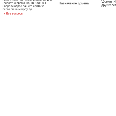
"Домен .N
(вероятно временно) в) Если Вы
Назначение домена
других се
набрали адрес вашего сайта за
всего лишь минуту до...
Все вопросы