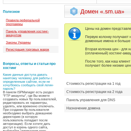
Домен «.sm.ua»
Полезное
Правила реферальной
программы
Цены на домен представлен
Панель управления хостинг-
аккаунтом
Первую колонку получают 
доменные имена и больше н
Законы Украины
Вторая колонка цен - для 
Регистрация торговых марок
(оплаченный) хостинг-аккау
После того, как наш клиент
Вопросы, ответы и статьи про
получает более низкие цен
хостинг
Какие данные доступа давать
нанятому человеку для работы с
определенным сайтом, если не
Стоимость регистрации на 1 год
хочу/боюсь сообщать свой логин-
пароль?
Стоимость регистрации на 2 года
В панели ISPManager есть раздел
"FTP аккаунты", где Вы можете
создавать новых ftp пользователей,
Панель управления для DNS
редактировать их параметры,
удалять, или временно отключать.
Назначение домена
При создании ftp пользователя
необходимо выбрать домашнюю
директорию (в которую
пользователь попадает после
авторизации). Если хотите дать
доступ в корень одного сайта,
выбирайте "директория www