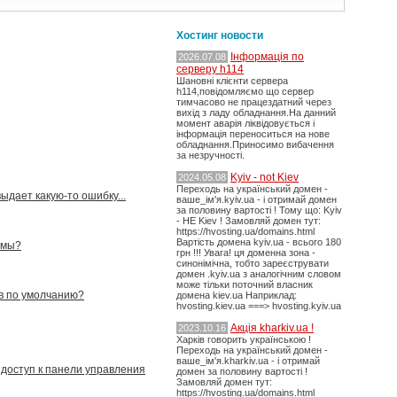
Хостинг новости
Інформація по
2026.07.08
серверу h114
Шановні клієнти сервера
h114,повідомляємо що сервер
тимчасово не працездатний через
вихід з ладу обладнання.На данний
момент аварія ліквідовується і
інформація переноситься на нове
обладнання.Приносимо вибачення
за незручності.
Kyiv - not Kiev
2024.05.08
Переходь на український домен -
ыдает какую-то ошибку...
ваше_ім'я.kyiv.ua - і отримай домен
за половину вартості ! Тому що: Kyiv
- НЕ Kiev ! Замовляй домен тут:
https://hvosting.ua/domains.html
Вартість домена kyiv.ua - всього 180
ммы?
грн !!! Увага! ця доменна зона -
синонімічна, тобто зареєструвати
домен .kyiv.ua з аналогічним словом
може тільки поточний власник
ов по умолчанию?
домена kiev.ua Наприклад:
hvosting.kiev.ua ===> hvosting.kyiv.ua
Акція kharkiv.ua !
2023.10.16
Харків говорить українською !
Переходь на український домен -
ваше_ім'я.kharkiv.ua - і отримай
 доступ к панели управления
домен за половину вартості !
Замовляй домен тут:
https://hvosting.ua/domains.html