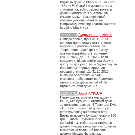
Вартість домена kharkiv.ua - всього
185 грн !!! Увага! Ця доменна зона -
синонімічна, тобто зареєструвати
домен .kharkiv.ua з аналогічним
словом може тільки поточний
власник домена .kharkov.ua
Наприклад: hvosting.kharkov.ua ===>
hvosting.kharkiv.ua
Видалення доменів
2023.10.12
Повідомляємо, що з 01.11.2023
починається процес остаточного
видалення доменних імен, які
зберігалися в реєстрі з початку
повномасштабного вторгнення
(24.02.2022) до 1.05.2023 Після
видалення ці доменні імена будуть
доступні для реєстрації будь-кому за
принципом: перший прийшов -
перший отримав. До 31.10.2023
включно реєстранти мають
можливість відновити свої доменні
імена з redemption period`у! Не
втрачайте свої домени !
Акція KYIV.UA
2023.07.31
Переходь на український домен -
ваше_ім'я.kyiv.ua - і отримай домен
за половину вартості ! Тому що: Kyiv
- НЕ Kiev ! Замовляй домен тут:
https://hvosting.ua/domains.html
Вартість домена kyiv.ua - всього 180
грн !!! Увага! ця доменна зона -
синонімічна, тобто зареєструвати
домен .kyiv.ua з аналогічним словом
може тільки поточний власник
домена kiev.ua Наприклад: