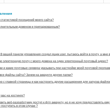
авления
о статистикой посещений моего сайта?
олнительным доменом и припаркованным?
 вашей панели управления создал ящик user. пытаюсь войти в почту, а мне в
сю электронную почту с моего домена на один электронный почтовый адрес?
ки и какие почтовые сервера указывать при настройке моей почтовой програ
 все файлы сайта? Зачем на аккаунте другие папки?
ю с главной страницы и как настроить другие расширения для запуска файл
 вас на хостинге?
ть веб-разработчику доступ к фтп аккаунту, но я не хочу предоставлять ему
е поступить в этом случае ?