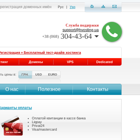
, регистрация доменных имён
Рус
|
Укр
Служба поддержки
support@hvosting.ua
304-43-64
+38 (068)
Регистрация + Бесплатный тест-драйв хостинга
стинг
Домены
VPS
Dedicated
ть цены в:
ГРН.
USD
EURO
О нас
Полезное
Контакты
Варианты оплаты
Оплатой квитанции в кассе банка
Liqpay
Privat24
Visa/mastercard