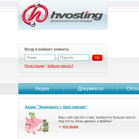
Вход в кабинет клиента
Ok
Регистрация
/
Забыли пароль?
Акции
Документы
Опла
Акция "Экономьте с Хвостингом!"
Ваш сайт растёт и ему требуется больше места
под почту, базы данных и файлы?
все акции