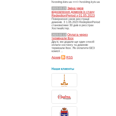
hvosting.kiev.ua ===> hvosting.kyiv.ua
Зміна умов
2023.03.23
відновлення доменів із стану
RedeptionPeriod з 01.05.2023
Повернення умов реєстрації
доменів. З 1.05.2023 RedeptionPeriod
становитиме 30 днів в реєстрах
Хостмайстер.
Оплата через
2023.02.13
термінали Ibox
Друзі, ми додали ще один спосіб
оплати хостингу та доменів:
термінали Ibox. Як оплатити БЕЗ
комісії ...
Архив
RSS
Наши клиенты