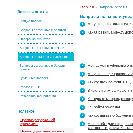
Главная
Вопросы-ответы
Вопросы-ответы
Вопросы по панели упр
Общие вопросы
Могу ли я ознакомиться с
Вопросы связанные с оплатой
Какая разница между доп
Настройка скриптов
Вопросы связанные с почтой
Вопросы по панели управления
Мой домен mydomain.com. В
Вопросы связанные с базами
данных
Могу ли я переправлять в
Доменные вопросы
Как создать почтовые ящи
Работа с FTP
В какую папку заливаются
Резервное копирование
Как сделать переадресаци
Как зайти в webstat
Полезное
Как создавать субдомены у
Правила реферальной
Мне необходимо предостави
программы
хостинг-аккаунтом. Как мн
Панель управления хостинг-