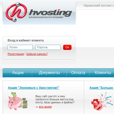
Украинский хостинг 
Вход в кабинет клиента
Ok
Регистрация
/
Забыли пароль?
Акции
Документы
Оплата
Клиенты
Акция "Экономьте с Хвостингом!"
Акция "Больше 
Ваш сайт растёт и ему
требуется больше места под
почту, базы данных и файлы?
все акции