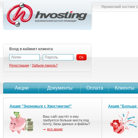
Украинский хостинг 
Вход в кабинет клиента
Ok
Регистрация
/
Забыли пароль?
Акции
Документы
Оплата
Клиенты
Акция "Экономьте с Хвостингом!"
Акция "Больше 
Ваш сайт растёт и ему
требуется больше места под
почту, базы данных и файлы?
все акции