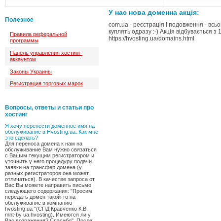
У нас нова доменна акція:
Полезное
com.ua - реєстрація і подовження - всьо
куплять одразу :-) Акція відбувається 
Правила реферальной
https://hvosting.ua/domains.html
программы
Панель управления хостинг-
аккаунтом
Законы Украины
Регистрация торговых марок
Вопросы, ответы и статьи про
хостинг
Я хочу перенести доменное имя на
обслуживание в Hvosting.ua. Как мне
это сделать?
Для переноса домена к нам на
обслуживание Вам нужно связаться
с Вашим текущим регистратором и
уточнить у него процедуру подачи
заявки на трансфер домена (у
разных регистраторов она может
отличаться). В качестве запроса от
Вас Вы можете направить письмо
следующего содержания: "Просим
передать домен такой-то на
обслуживание в компанию
hvosting.ua "(СПД Кравченко К.В. ,
mnt-by ua.hvosting). Имеются ли у
Вас возражения? Спасибо". После