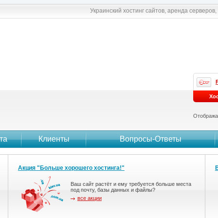
Украинский хостинг сайтов, аренда серверов
Хо
Отобража
та
Клиенты
Вопросы-Ответы
Акция "Больше хорошего хостинга!"
Ваш сайт растёт и ему требуется больше места
под почту, базы данных и файлы?
все акции