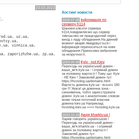
23.03.2023
Хостинг новости
C.
Інформація по
2026.07.08
серверу h114
Шановні клієнти сервера
h114,повідомляємо що сервер
тимчасово не працездатний через
rod.ua, uz.ua,
вихід з ладу обладнання.На данний
ovtsy.ua,
момент аварія ліквідовується і
v.ua, vinnica.ua,
інформація переноситься на нове
обладнання.Приносимо вибачення
ua, zaporizhzhe.ua, zp.ua,
за незручності.
Kyiv - not Kiev
2024.05.08
Переходь на український домен -
ваше_ім'я.kyiv.ua - і отримай домен
за половину вартості ! Тому що: Kyiv
- НЕ Kiev ! Замовляй домен тут:
https://hvosting.ua/domains.html
Вартість домена kyiv.ua - всього 180
грн !!! Увага! ця доменна зона -
синонімічна, тобто зареєструвати
домен .kyiv.ua з аналогічним словом
може тільки поточний власник
домена kiev.ua Наприклад:
hvosting.kiev.ua ===> hvosting.kyiv.ua
Акція kharkiv.ua !
2023.10.16
Харків говорить українською !
Переходь на український домен -
ваше_ім'я.kharkiv.ua - і отримай
домен за половину вартості !
Замовляй домен тут:
https://hvosting.ua/domains.html