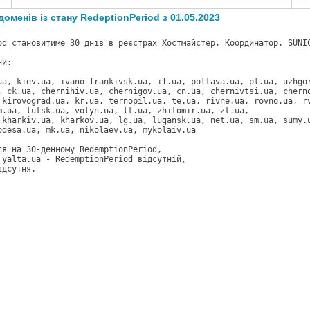
оменів із стану RedeptionPeriod з 01.05.2023
od становитиме 30 днів в реєстрах Хостмайстер, Координатор, SUNI
ни:
ua, kiev.ua, ivano-frankivsk.ua, if.ua, poltava.ua, pl.ua, uzhgo
, ck.ua, chernihiv.ua, chernigov.ua, cn.ua, chernivtsi.ua, chern
 kirovograd.ua, kr.ua, ternopil.ua, te.ua, rivne.ua, rovno.ua, r
m.ua, lutsk.ua, volyn.ua, lt.ua, zhitomir.ua, zt.ua,
 kharkiv.ua, kharkov.ua, lg.ua, lugansk.ua, net.ua, sm.ua, sumy.
odesa.ua, mk.ua, nikolaev.ua, mykolaiv.ua
ся на 30-денному RedemptionPeriod,
 yalta.ua - RedemptionPeriod відсутній,
ідсутня.