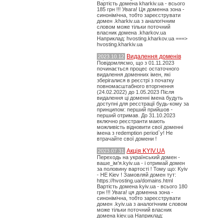
Вартість домена kharkiv.ua - всього
185 грн !!! Увага! Ця доменна зона -
синонімічна, тобто зареєструвати
домен .kharkiv.ua з аналогічним
словом може тільки поточний
власник домена .kharkov.ua
Наприклад: hvosting.kharkov.ua ===>
hvosting.kharkiv.ua
Видалення доменів
2023.10.12
Повідомляємо, що з 01.11.2023
починається процес остаточного
видалення доменних імен, які
зберігалися в реєстрі з початку
повномасштабного вторгнення
(24.02.2022) до 1.05.2023 Після
видалення ці доменні імена будуть
доступні для реєстрації будь-кому за
принципом: перший прийшов -
перший отримав. До 31.10.2023
включно реєстранти мають
можливість відновити свої доменні
імена з redemption period`у! Не
втрачайте свої домени !
Акція KYIV.UA
2023.07.31
Переходь на український домен -
ваше_ім'я.kyiv.ua - і отримай домен
за половину вартості ! Тому що: Kyiv
- НЕ Kiev ! Замовляй домен тут:
https://hvosting.ua/domains.html
Вартість домена kyiv.ua - всього 180
грн !!! Увага! ця доменна зона -
синонімічна, тобто зареєструвати
домен .kyiv.ua з аналогічним словом
може тільки поточний власник
домена kiev.ua Наприклад: