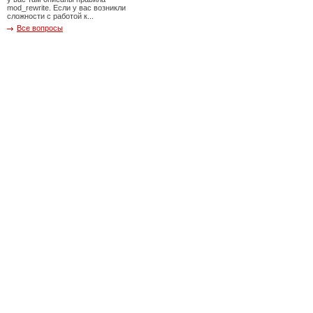
mod_rewrite. Если у вас возникли
сложности с работой к...
Все вопросы