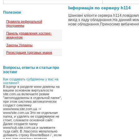
Інформація по серверу h114
Полезное
Шановні клієнти сервера h114,повідом
вихід з ладу обладнання.На данний мом
Правила реферальной
нове обладнання.Приносимо вибачення 
программы
Панель управления хостинг-
аккаунтом
Законы Украины
Регистрация торговых марок
Вопросы, ответы и статьи про
хостинг
Как создавать субдомены у вас на
хостинге?
В ispmgr в разделе www-домены на
вашем основном виртуалхосте
site.com.ua включаете режим
"автоподдомены в отдельной папке",
при этом система автоматически
создаст симлинку
www/www.site.com.ua ->
www/site.com.ua Это не отдельная
папка, и удалять ее содержимое не
стоит, сломаете основной сайт.
Далее создаете папку
www/sub.site.com.ua и заливаете
туда сайт. В .htaccess желательно
добавить строку RewriteBase / , если
у вас там описаны правила