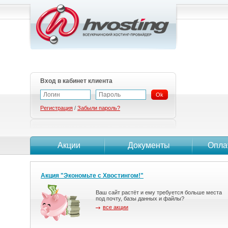
Вход в кабинет клиента
Ok
Регистрация
/
Забыли пароль?
Акции
Документы
Опла
Акция "Экономьте с Хвостингом!"
Ваш сайт растёт и ему требуется больше места
под почту, базы данных и файлы?
все акции