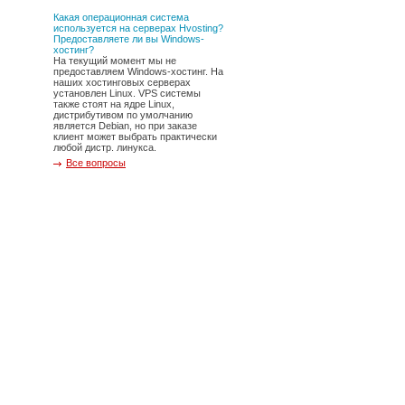
Какая операционная система
используется на серверах Hvosting?
Предоставляете ли вы Windows-
хостинг?
На текущий момент мы не
предоставляем Windows-хостинг. На
наших хостинговых серверах
установлен Linux. VPS системы
также стоят на ядре Linux,
дистрибутивом по умолчанию
является Debian, но при заказе
клиент может выбрать практически
любой дистр. линукса.
Все вопросы