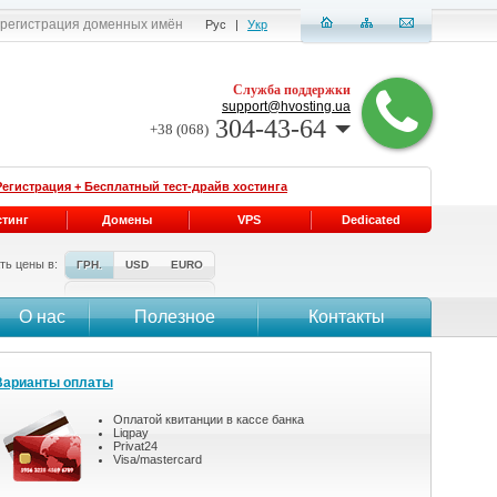
, регистрация доменных имён
Рус
|
Укр
Служба поддержки
support@hvosting.ua
304-43-64
+38 (068)
Регистрация + Бесплатный тест-драйв хостинга
стинг
Домены
VPS
Dedicated
ть цены в:
ГРН.
USD
EURO
О нас
Полезное
Контакты
Варианты оплаты
Оплатой квитанции в кассе банка
Liqpay
Privat24
Visa/mastercard