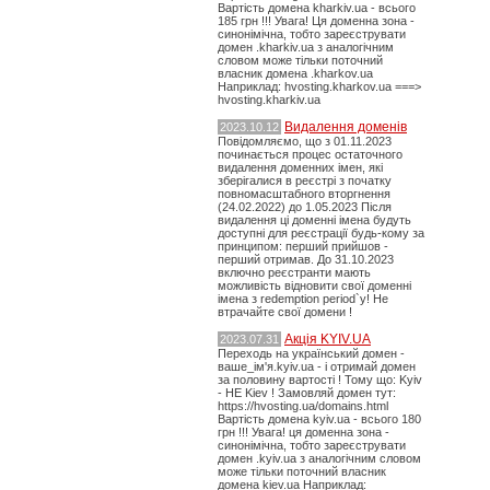
Вартість домена kharkiv.ua - всього
185 грн !!! Увага! Ця доменна зона -
синонімічна, тобто зареєструвати
домен .kharkiv.ua з аналогічним
словом може тільки поточний
власник домена .kharkov.ua
Наприклад: hvosting.kharkov.ua ===>
hvosting.kharkiv.ua
Видалення доменів
2023.10.12
Повідомляємо, що з 01.11.2023
починається процес остаточного
видалення доменних імен, які
зберігалися в реєстрі з початку
повномасштабного вторгнення
(24.02.2022) до 1.05.2023 Після
видалення ці доменні імена будуть
доступні для реєстрації будь-кому за
принципом: перший прийшов -
перший отримав. До 31.10.2023
включно реєстранти мають
можливість відновити свої доменні
імена з redemption period`у! Не
втрачайте свої домени !
Акція KYIV.UA
2023.07.31
Переходь на український домен -
ваше_ім'я.kyiv.ua - і отримай домен
за половину вартості ! Тому що: Kyiv
- НЕ Kiev ! Замовляй домен тут:
https://hvosting.ua/domains.html
Вартість домена kyiv.ua - всього 180
грн !!! Увага! ця доменна зона -
синонімічна, тобто зареєструвати
домен .kyiv.ua з аналогічним словом
може тільки поточний власник
домена kiev.ua Наприклад: