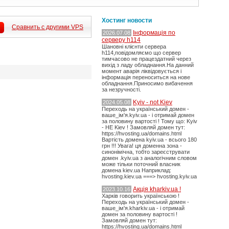
Хостинг новости
Сравнить с другими VPS
Інформація по
2026.07.08
серверу h114
Шановні клієнти сервера
h114,повідомляємо що сервер
тимчасово не працездатний через
вихід з ладу обладнання.На данний
момент аварія ліквідовується і
інформація переноситься на нове
обладнання.Приносимо вибачення
за незручності.
Kyiv - not Kiev
2024.05.08
Переходь на український домен -
ваше_ім'я.kyiv.ua - і отримай домен
за половину вартості ! Тому що: Kyiv
- НЕ Kiev ! Замовляй домен тут:
https://hvosting.ua/domains.html
Вартість домена kyiv.ua - всього 180
грн !!! Увага! ця доменна зона -
синонімічна, тобто зареєструвати
домен .kyiv.ua з аналогічним словом
може тільки поточний власник
домена kiev.ua Наприклад:
hvosting.kiev.ua ===> hvosting.kyiv.ua
Акція kharkiv.ua !
2023.10.16
Харків говорить українською !
Переходь на український домен -
ваше_ім'я.kharkiv.ua - і отримай
домен за половину вартості !
Замовляй домен тут:
https://hvosting.ua/domains.html