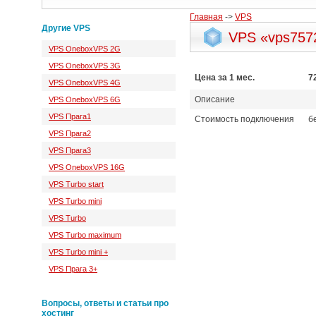
Главная
->
VPS
Другие VPS
VPS «vps757
VPS OneboxVPS 2G
VPS OneboxVPS 3G
Цена за 1 мес.
7
VPS OneboxVPS 4G
Описание
VPS OneboxVPS 6G
VPS Прага1
Стоимость подключения
б
VPS Прага2
VPS Прага3
VPS OneboxVPS 16G
VPS Turbo start
VPS Turbo mini
VPS Turbo
VPS Turbo maximum
VPS Turbo mini +
VPS Прага 3+
Вопросы, ответы и статьи про
хостинг