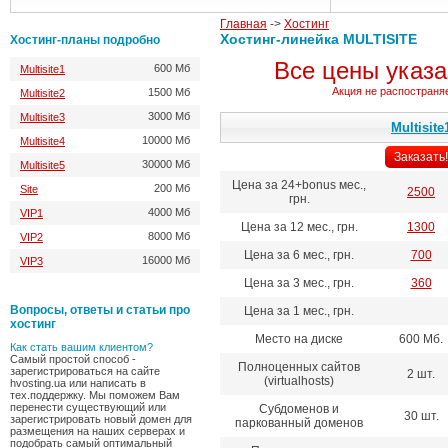
Главная
->
Хостинг
Хостинг-линейка MULTISITE
Хостинг-планы подробно
Все цены указа
600 Мб
Multisite1
Акция не распостраняе
1500 Мб
Multisite2
3000 Мб
Multisite3
Multisite
10000 Мб
Multisite4
Заказать!
30000 Мб
Multisite5
Цена за 24+bonus мес.,
200 Мб
Site
2500
грн.
4000 Мб
VIP1
Цена за 12 мес., грн.
1300
8000 Мб
VIP2
Цена за 6 мес., грн.
700
16000 Мб
VIP3
Цена за 3 мес., грн.
360
Вопросы, ответы и статьи про
Цена за 1 мес., грн.
хостинг
Место на диске
600 Мб.
Как стать вашим клиентом?
Самый простой способ -
Полноценных сайтов
зарегистрироваться на сайте
2 шт.
(virtualhosts)
hvosting.ua или написать в
тех.поддержку. Мы поможем Вам
перенести существующий или
Субдоменов и
30 шт.
зарегистрировать новый домен для
паркованный доменов
размещения на наших серверах и
подобрать самый оптимальный