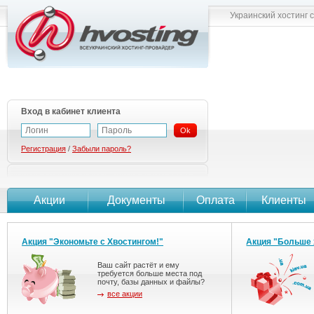
Украинский хостинг 
Вход в кабинет клиента
Ok
Регистрация
/
Забыли пароль?
Акции
Документы
Оплата
Клиенты
Акция "Экономьте с Хвостингом!"
Акция "Больше 
Ваш сайт растёт и ему
требуется больше места под
почту, базы данных и файлы?
все акции