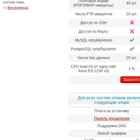
Почтовые ящики
хостинг-план.
40 шт.
(POP3/IMAP-аккаунты)
Все вопросы
Число FTP аккаунтов
20 шт.
Доступ по SSH
Доступ по Rsync
MySQL+phpMyAdmin
PostgreSQL+phpPgAdmin
Число баз данных
20 шт.
CPU load (% от ядра intel
1 %
Xeon E3-1230 v3)
Заказать!
Для всех хостинг-планов включ
следующие опции:
Плата за установку
Панель управления
Поддержка DNS
Любой траффик