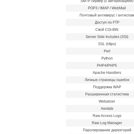
SMTP сервер (с авторизацией)
POP3 / IMAP / WebMail
Почтовый антивирус / антиспа
Доступ по FTP
Свой CGI-BIN
Server Side Includes (SSI)
SSL (https)
Perl
Python
PHP4/PHP5
Apache Handlers
Личные страницы ошибок
Поддержка WAP
Расширенная статистика
Webalizer
Awstats
Raw Access Logs
Raw Log Manager
Паролирование директорий