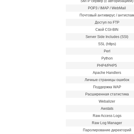
SMTP сервер (с авторизацией)
POP3 / IMAP / WebMail
Почтовый антивирус / антиспа
Доступ по FTP
Свой CGI-BIN
Server Side Includes (SSI)
SSL (https)
Perl
Python
PHP4/PHP5
Apache Handlers
Личные страницы ошибок
Поддержка WAP
Расширенная статистика
Webalizer
Awstats
Raw Access Logs
Raw Log Manager
Паролирование директорий