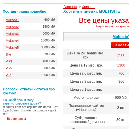
Главная
->
Хостинг
Хостинг-линейка MULTISITE
Хостинг-планы подробно
Все цены указа
600 Мб
Multisite1
Акция не распостраняе
1500 Мб
Multisite2
3000 Мб
Multisite3
Multisite
10000 Мб
Multisite4
Заказать!
30000 Мб
Multisite5
Цена за 24+bonus мес.,
200 Мб
Site
2500
грн.
4000 Мб
VIP1
Цена за 12 мес., грн.
1300
8000 Мб
VIP2
Цена за 6 мес., грн.
700
16000 Мб
VIP3
Цена за 3 мес., грн.
360
Вопросы, ответы и статьи про
Цена за 1 мес., грн.
хостинг
Место на диске
600 Мб.
Hа какой срок я могу
зарегистрировать домен?
Полноценных сайтов
В зонах com net org info biz name – от
2 шт.
(virtualhosts)
1 до 10 лет. В зонах ua com.ua - до 2
лет.
Субдоменов и
Все вопросы
30 шт.
паркованный доменов