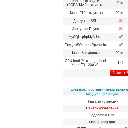
Почтовые ящики
40 шт.
(POP3/IMAP-аккаунты)
Число FTP аккаунтов
20 шт.
Доступ по SSH
Доступ по Rsync
MySQL+phpMyAdmin
PostgreSQL+phpPgAdmin
Число баз данных
20 шт.
CPU load (% от ядра intel
1 %
Xeon E3-1230 v3)
Заказать!
Для всех хостинг-планов включ
следующие опции:
Плата за установку
Панель управления
Поддержка DNS
Любой траффик