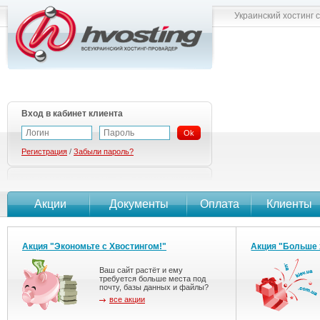
Украинский хостинг 
Вход в кабинет клиента
Ok
Регистрация
/
Забыли пароль?
Акции
Документы
Оплата
Клиенты
Акция "Экономьте с Хвостингом!"
Акция "Больше 
Ваш сайт растёт и ему
требуется больше места под
почту, базы данных и файлы?
все акции