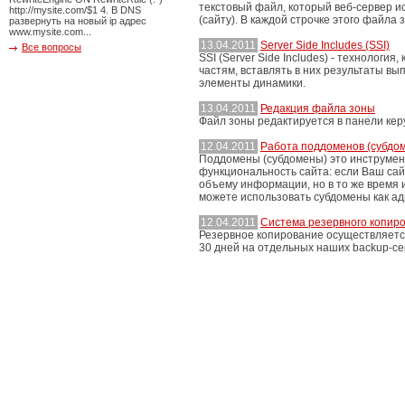
текстовый файл, который веб-сервер и
http://mysite.com/$1 4. В DNS
(сайту). В каждой строчке этого файла
развернуть на новый ip адрес
www.mysite.com...
13.04.2011
Server Side Includes (SSI)
Все вопросы
SSI (Server Side Includes) - технологи
частям, вставлять в них результаты вы
элементы динамики.
13.04.2011
Редакция файла зоны
Файл зоны редактируется в панели кер
12.04.2011
Работа поддоменов (субдо
Поддомены (субдомены) это инструмен
функциональность сайта: если Ваш сай
объему информации, но в то же время и
можете использовать субдомены как адр
12.04.2011
Система резервного копиро
Резервное копирование осуществляется
30 дней на отдельных наших backup-се