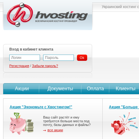
Украинский хостинг 
Вход в кабинет клиента
Ok
Регистрация
/
Забыли пароль?
Акции
Документы
Оплата
Клиенты
Акция "Экономьте с Хвостингом!"
Акция "Больше 
Ваш сайт растёт и ему
требуется больше места под
почту, базы данных и файлы?
все акции