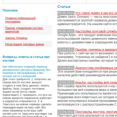
Статьи
Полезное
05.05.2011
Что такое домен и как его 
Домен (англ. Domain) — часть простра
Правила реферальной
обслуживается группой серверов доме
программы
администрируется. На нашем сайте ес
Панель управления хостинг-
05.05.2011
Настройка почтовой служб
аккаунтом
Google Apps - это продукт компании Go
Законы Украины
использования своего доменного имени
работы с документами и сокращение ра
Регистрация торговых марок
15.04.2011
Ошибки: причины и вариан
При работе с сайтом часто возникают 
Вопросы, ответы и статьи про
(например, "страница не найдена") и оши
хостинг
Далее рассмотрены ошибки, которые п
Как обеспечить плавный переезд
14.04.2011
Диагностика проблемных с
динамичного ресурса (форума) без
Эти знания Вам понадобятся при реше
перебоя в обслуживании и без
началом действий рекомендуем выключи
потери части сообщений.
Для этого требуется: 1. получить на
новом месте хостинг аккаунт.
13.04.2011
Apache: настройка веб-серв
создать в нем базу данных, залить
Веб-сервер Apache используется к нас 
файлы, базу, создать почтовые
большинства веб-серверов мира и явл
ящики (если почта также
Причинами его популярности является 
переезжает) 2. проверить что все на
поддержка всех известных на сегодня 
новом аккаунте нормально работает
версии популярных языков программиров
и корректно открывается. 3. в
.htaccess на новом сервере сделать
интегрируется с распространёнными С
переадресацию на ваш сайт без
www например если ваш сайт
13.04.2011
Протоколы доступа, проток
mysite.com то .htaccess выглядит так
Протокол доступа реализуется путем ис
RewriteEngine ON RewriteRule (.*)