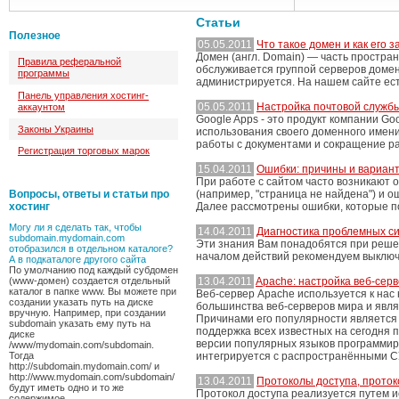
Статьи
Полезное
05.05.2011
Что такое домен и как его 
Домен (англ. Domain) — часть простра
Правила реферальной
обслуживается группой серверов доме
программы
администрируется. На нашем сайте ес
Панель управления хостинг-
05.05.2011
Настройка почтовой служб
аккаунтом
Google Apps - это продукт компании Go
Законы Украины
использования своего доменного имени
работы с документами и сокращение ра
Регистрация торговых марок
15.04.2011
Ошибки: причины и вариан
При работе с сайтом часто возникают 
Вопросы, ответы и статьи про
(например, "страница не найдена") и оши
хостинг
Далее рассмотрены ошибки, которые п
Могу ли я сделать так, чтобы
14.04.2011
Диагностика проблемных с
subdomain.mydomain.com
Эти знания Вам понадобятся при реше
отобразился в отдельном каталоге?
началом действий рекомендуем выключи
А в подкаталоге другого сайта
По умолчанию под каждый субдомен
(www-домен) создается отдельный
13.04.2011
Apache: настройка веб-серв
каталог в папке www. Вы можете при
Веб-сервер Apache используется к нас 
создании указать путь на диске
большинства веб-серверов мира и явл
вручную. Например, при создании
Причинами его популярности является 
subdomain указать ему путь на
поддержка всех известных на сегодня 
диске
версии популярных языков программиров
/www/mydomain.com/subdomain.
Тогда
интегрируется с распространёнными С
http://subdomain.mydomain.com/ и
http://www.mydomain.com/subdomain/
13.04.2011
Протоколы доступа, проток
будут иметь одно и то же
Протокол доступа реализуется путем ис
содержимое.