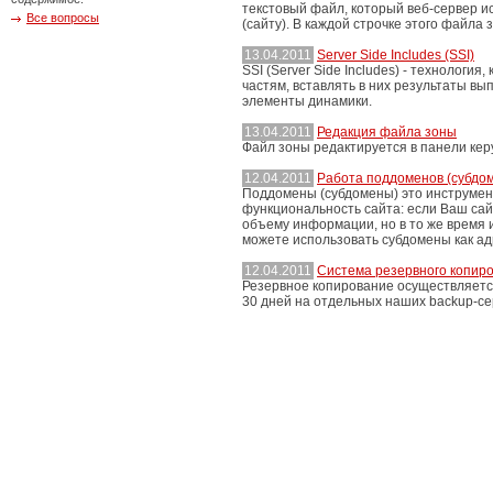
текстовый файл, который веб-сервер и
Все вопросы
(сайту). В каждой строчке этого файла
13.04.2011
Server Side Includes (SSI)
SSI (Server Side Includes) - технологи
частям, вставлять в них результаты вы
элементы динамики.
13.04.2011
Редакция файла зоны
Файл зоны редактируется в панели кер
12.04.2011
Работа поддоменов (субдо
Поддомены (субдомены) это инструмен
функциональность сайта: если Ваш сай
объему информации, но в то же время и
можете использовать субдомены как адр
12.04.2011
Система резервного копиро
Резервное копирование осуществляется
30 дней на отдельных наших backup-се