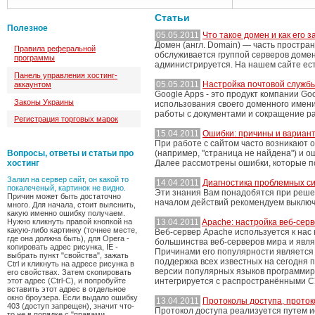
Статьи
Полезное
05.05.2011
Что такое домен и как его 
Домен (англ. Domain) — часть простра
Правила реферальной
обслуживается группой серверов доме
программы
администрируется. На нашем сайте ес
Панель управления хостинг-
05.05.2011
Настройка почтовой служб
аккаунтом
Google Apps - это продукт компании Go
Законы Украины
использования своего доменного имени
работы с документами и сокращение ра
Регистрация торговых марок
15.04.2011
Ошибки: причины и вариан
При работе с сайтом часто возникают 
Вопросы, ответы и статьи про
(например, "страница не найдена") и оши
хостинг
Далее рассмотрены ошибки, которые п
Залил на сервер сайт, он какой то
14.04.2011
Диагностика проблемных с
покалеченый, картинок не видно.
Эти знания Вам понадобятся при реше
Причин может быть достаточно
началом действий рекомендуем выключи
много. Для начала, стоит выяснить,
какую именно ошибку получаем.
Нужно кликнуть правой кнопкой на
13.04.2011
Apache: настройка веб-серв
какую-либо картинку (точнее месте,
Веб-сервер Apache используется к нас 
где она должна быть), для Opera -
большинства веб-серверов мира и явл
копировать адрес рисунка, IE -
Причинами его популярности является 
выбрать пункт "свойства", зажать
поддержка всех известных на сегодня 
Ctrl и кликнуть на адресе рисунка в
версии популярных языков программиров
его свойствах. Затем скопировать
этот адрес (Ctrl-C), и попробуйте
интегрируется с распространёнными С
вставить этот адрес в отдельное
окно броузера. Если выдало ошибку
13.04.2011
Протоколы доступа, проток
403 (доступ запрещен), значит что-
Протокол доступа реализуется путем ис
то не в порядке с "правами