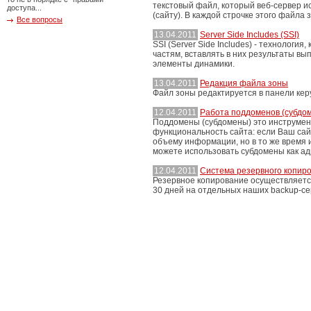
текстовый файл, который веб-сервер и
доступа...
(сайту). В каждой строчке этого файла
Все вопросы
13.04.2011
Server Side Includes (SSI)
SSI (Server Side Includes) - технологи
частям, вставлять в них результаты вы
элементы динамики.
13.04.2011
Редакция файла зоны
Файл зоны редактируется в панели кер
12.04.2011
Работа поддоменов (субдо
Поддомены (субдомены) это инструмен
функциональность сайта: если Ваш сай
объему информации, но в то же время и
можете использовать субдомены как адр
12.04.2011
Система резервного копиро
Резервное копирование осуществляется
30 дней на отдельных наших backup-се