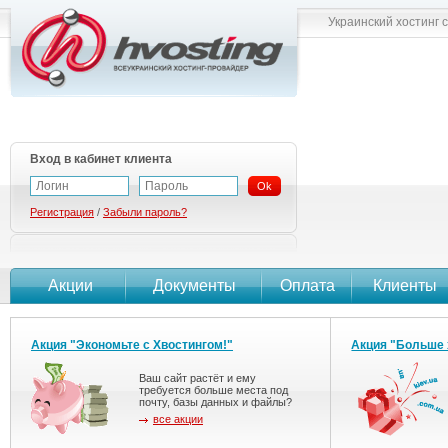
Украинский хостинг 
Вход в кабинет клиента
Ok
Регистрация
/
Забыли пароль?
Акции
Документы
Оплата
Клиенты
Акция "Экономьте с Хвостингом!"
Акция "Больше 
Ваш сайт растёт и ему
требуется больше места под
почту, базы данных и файлы?
все акции