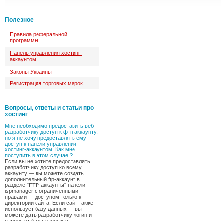
Полезное
Правила реферальной
программы
Панель управления хостинг-
аккаунтом
Законы Украины
Регистрация торговых марок
Вопросы, ответы и статьи про
хостинг
Мне необходимо предоставить веб-
разработчику доступ к фтп аккаунту,
но я не хочу предоставлять ему
доступ к панели управления
хостинг-аккаунтом. Как мне
поступить в этом случае ?
Если вы не хотите предоставлять
разработчику доступ ко всему
аккаунту — вы можете создать
дополнительный ftp-аккаунт в
разделе "FTP-аккаунты" панели
ispmanager с ограниченными
правами — доступом только к
директории сайта. Если сайт также
использует базу данных — вы
можете дать разработчику логин и
пароль от базы данных и